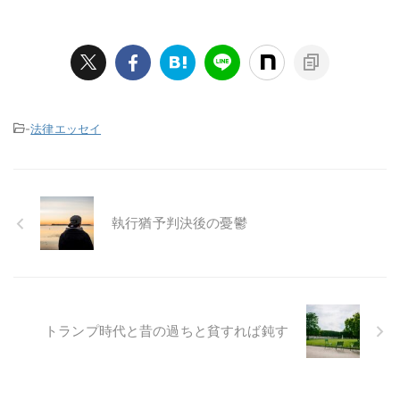
-
法律エッセイ
執行猶予判決後の憂鬱
トランプ時代と昔の過ちと貧すれば鈍す