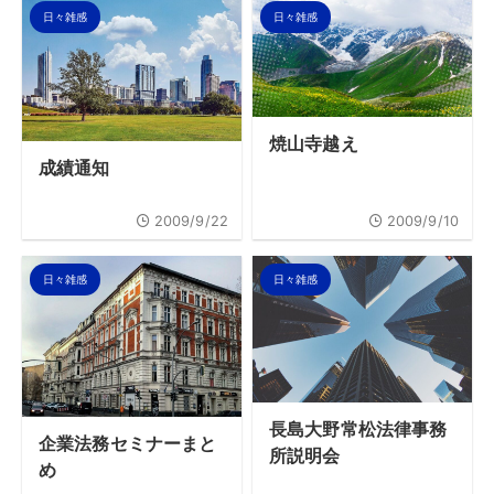
日々雑感
日々雑感
焼山寺越え
成績通知
2009/9/22
2009/9/10
日々雑感
日々雑感
長島大野常松法律事務
企業法務セミナーまと
所説明会
め